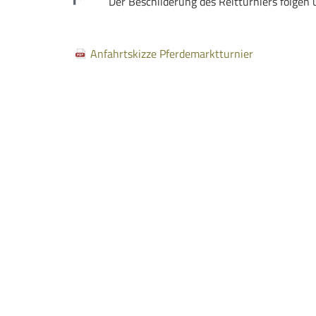
Der Beschilderung des Reitturniers folgen 
Anfahrtskizze Pferdemarktturnier