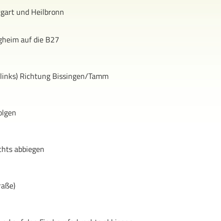
tgart und Heilbronn
gheim auf die B27
links) Richtung Bissingen/Tamm
olgen
chts abbiegen
raße)