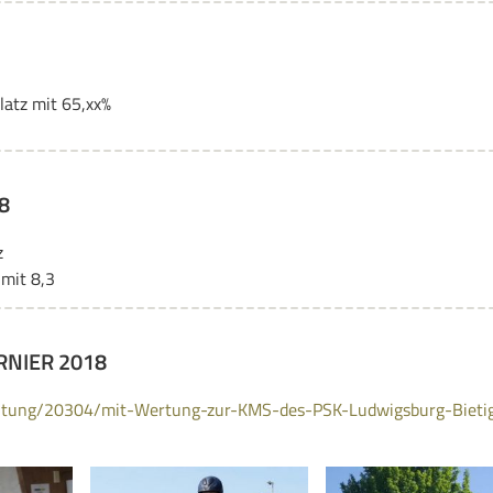
latz mit 65,xx%
z
 mit 8,3
RNIER 2018
staltung/20304/mit-Wertung-zur-KMS-des-PSK-Ludwigsburg-Bieti