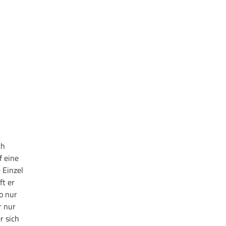
ch
f eine
 Einzel
ft er
o nur
r nur
r sich