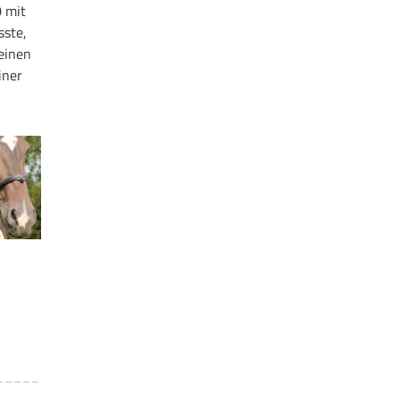
0 mit
sste,
seinen
iner