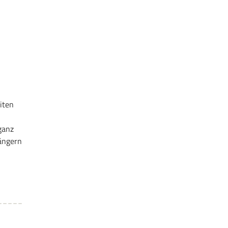
iten
 ganz
fängern