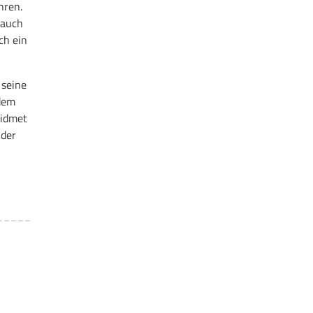
hren.
 auch
ch ein
 seine
rdem
widmet
nder