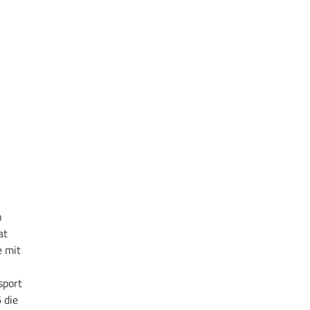
n
at
e mit
sport
 die