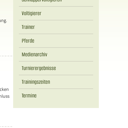
Voltigierer
ung.
Trainer
Pferde
Medienarchiv
Turnierergebnisse
Trainingszeiten
ücken
Termine
hluss